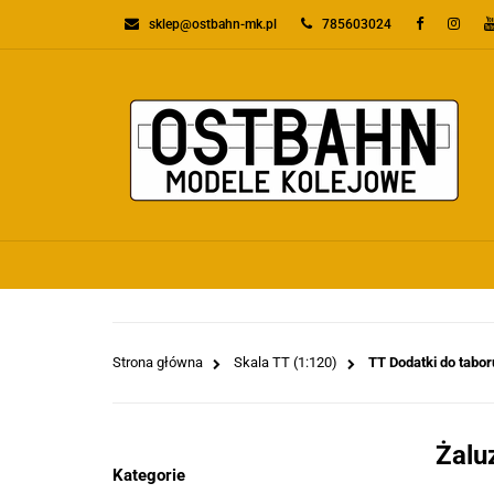
sklep@ostbahn-mk.pl
785603024
KATEGORIE
PR
WSZYSTKIE KATEGORIE
KATEGO
Strona główna
Skala TT (1:120)
TT Dodatki do tabor
Żalu
Kategorie