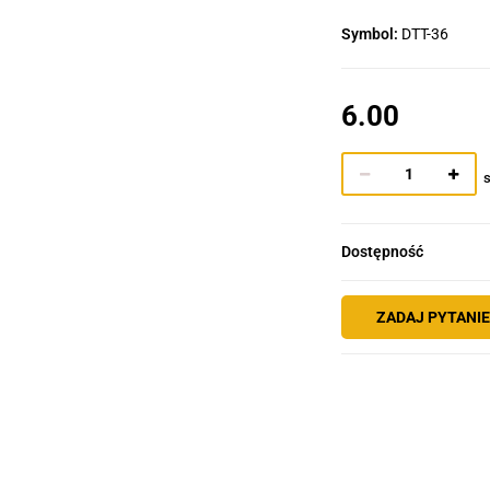
Symbol:
DTT-36
6.00
s
Dostępność
ZADAJ PYTANI