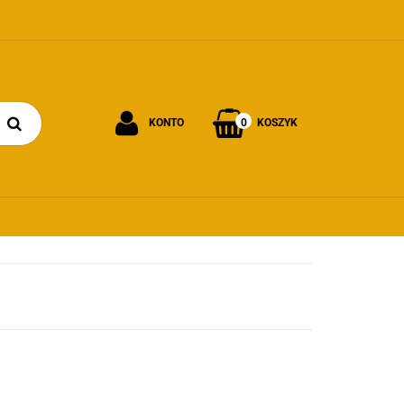
0
KONTO
KOSZYK
Zaloguj się
Załóż konto
Dodaj zgłoszenie
Zgody cookies