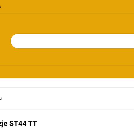
OMOCJE
NOWOŚCI
BESTSELLERY
BLOG
KONTAKT
RIE
PROMOCJE
NOWOŚCI
BESTSELLERY
BLOG
KONTAKT
u
zje ST44 TT