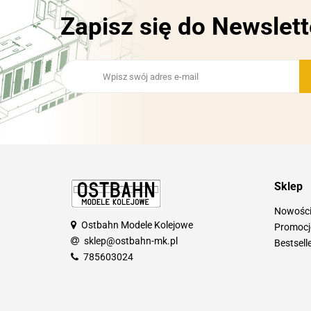
Zapisz się do Newslett
Sklep
Nowośc
Ostbahn Modele Kolejowe
Promocj
sklep@ostbahn-mk.pl
Bestsell
785603024