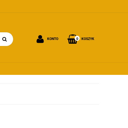
0
KONTO
KOSZYK
Zaloguj się
Załóż konto
Dodaj zgłoszenie
Zgody cookies