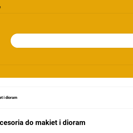
OMOCJE
NOWOŚCI
BESTSELLERY
BLOG
KONTAKT
RIE
PROMOCJE
NOWOŚCI
BESTSELLERY
BLOG
KONTAKT
t i dioram
cesoria do makiet i dioram