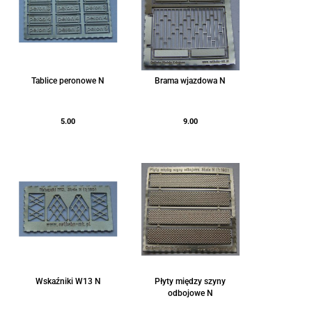
Tablice peronowe N
Brama wjazdowa N
5.00
9.00
Wskaźniki W13 N
Płyty między szyny
odbojowe N