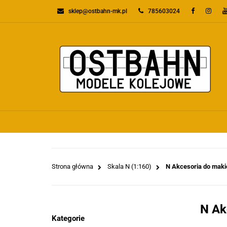
sklep@ostbahn-mk.pl
785603024
KATEGORIE
PR
WSZYSTKIE KATEGORIE
KATEGO
Strona główna
Skala N (1:160)
N Akcesoria do makie
N Ak
Kategorie