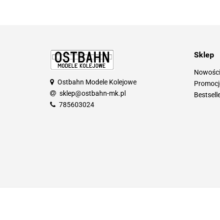
Sklep
Nowośc
Ostbahn Modele Kolejowe
Promocj
sklep@ostbahn-mk.pl
Bestsell
785603024