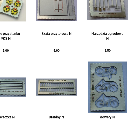
ce przystanku
Szafa przytorowa N
Narzędzia ogrodowe
PKS N
N
5.00
5.00
3.50
aweczka N
Drabiny N
Rowery N