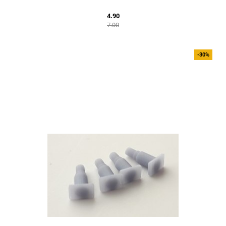
4.90
7.00
-30%