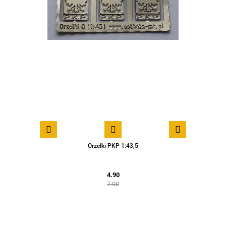
Orzełki PKP 1:43,5
4.90
7.00