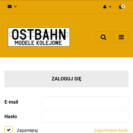
0
Zaloguj się
Załóż konto
Dodaj zgłoszenie
Zgody cookies
ZALOGUJ SIĘ
E-mail
Hasło
Zapomniane hasło
Zapamiętaj