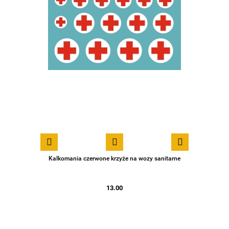
Kalkomania czerwone krzyże na wozy sanitarne
13.00