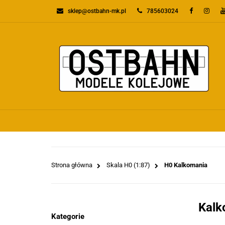
sklep@ostbahn-mk.pl
785603024
KATEGORIE
PR
WSZYSTKIE KATEGORIE
KATEGO
Strona główna
Skala H0 (1:87)
H0 Kalkomania
Kalk
Kategorie