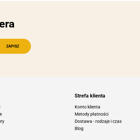
era
Strefa klienta
i
Konto klienta
e
Metody płatności
ery
Dostawa - rodzaje i czas
Blog