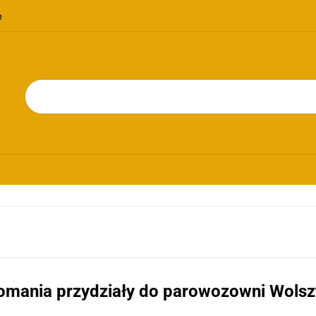
OMOCJE
NOWOŚCI
BESTSELLERY
BLOG
KONTAKT
RIE
PROMOCJE
NOWOŚCI
BESTSELLERY
BLOG
KONTAKT
omania przydziały do parowozowni Wolszt