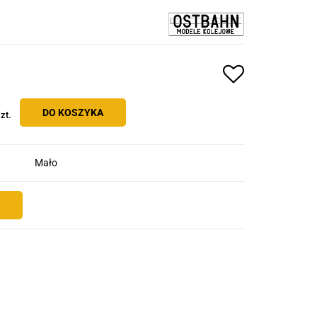
DO KOSZYKA
zt.
Mało
E