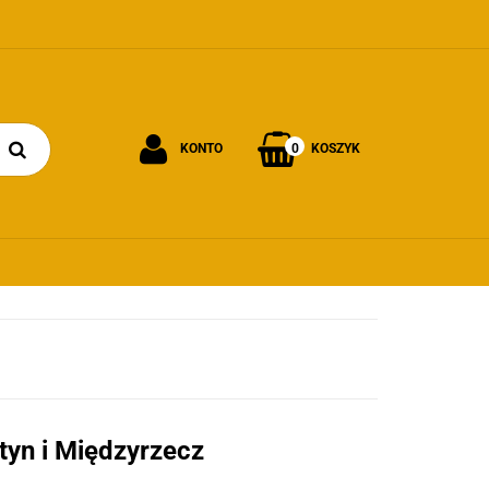
0
KONTO
KOSZYK
Zaloguj się
Załóż konto
Dodaj zgłoszenie
Zgody cookies
yn i Międzyrzecz