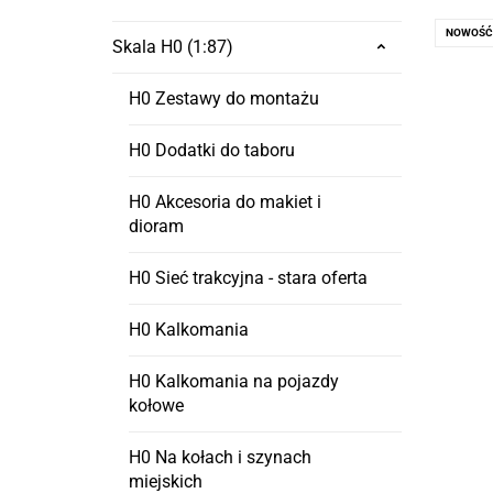
NOWOŚĆ
Skala H0 (1:87)
H0 Zestawy do montażu
H0 Dodatki do taboru
H0 Akcesoria do makiet i
dioram
H0 Sieć trakcyjna - stara oferta
H0 Kalkomania
H0 Kalkomania na pojazdy
kołowe
H0 Na kołach i szynach
miejskich