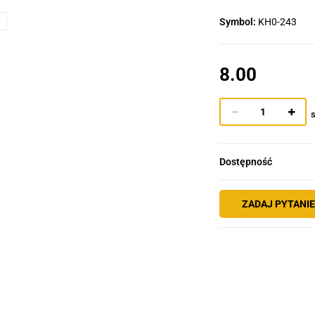
Symbol:
KH0-243
8.00
s
Dostępność
ZADAJ PYTANI