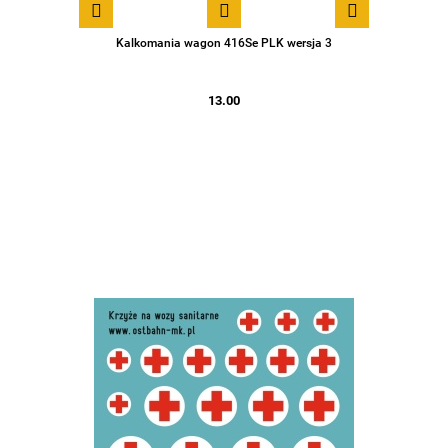
Kalkomania wagon 416Se PLK wersja 3
13.00