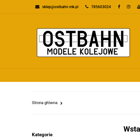
sklep@ostbahn-mk.pl
785603024
KATEGORIE
PR
WSZYSTKIE KATEGORIE
KATEGO
Strona główna
Wsta
Kategorie