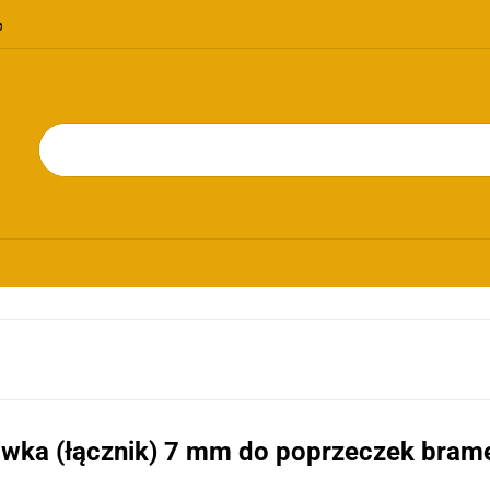
OMOCJE
NOWOŚCI
BESTSELLERY
BLOG
KONTAKT
RIE
PROMOCJE
NOWOŚCI
BESTSELLERY
BLOG
KONTAKT
wka (łącznik) 7 mm do poprzeczek bram