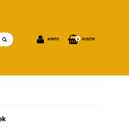
0
KONTO
KOSZYK
Zaloguj się
Załóż konto
Dodaj zgłoszenie
Zgody cookies
ek