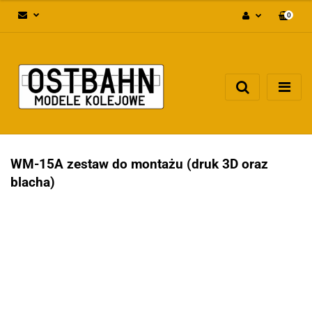
0
Zaloguj się
Załóż konto
Dodaj zgłoszenie
Zgody cookies
WM-15A zestaw do montażu (druk 3D oraz
blacha)