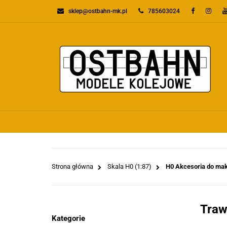
sklep@ostbahn-mk.pl
785603024
KATEGORIE
PR
WSZYSTKIE KATEGORIE
KATEGO
Strona główna
Skala H0 (1:87)
H0 Akcesoria do maki
Traw
Kategorie