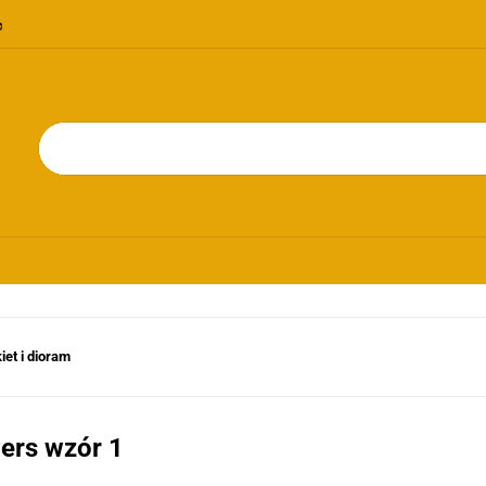
OMOCJE
NOWOŚCI
BESTSELLERY
BLOG
KONTAKT
RIE
PROMOCJE
NOWOŚCI
BESTSELLERY
BLOG
KONTAKT
et i dioram
ers wzór 1