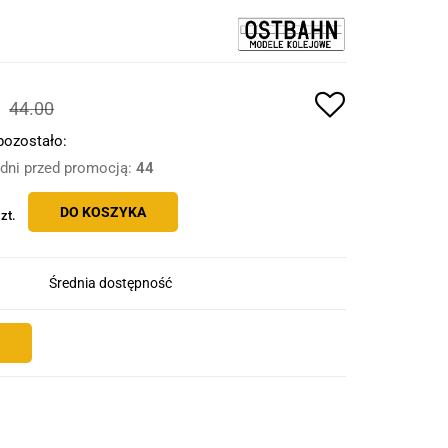
44.00
pozostało:
 dni przed promocją:
44
DO KOSZYKA
zt.
Średnia dostępność
E