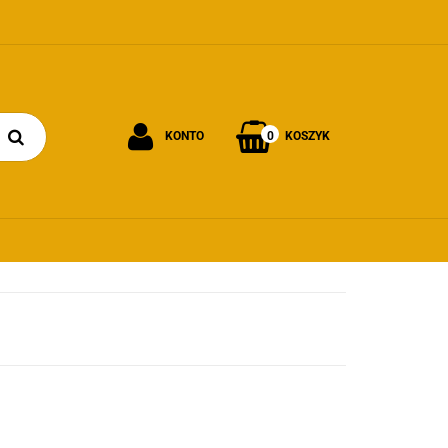
0
KONTO
KOSZYK
Zaloguj się
Załóż konto
Dodaj zgłoszenie
Zgody cookies