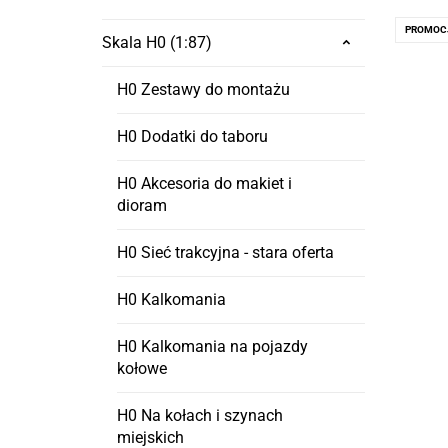
PROMOC
Skala H0 (1:87)
H0 Zestawy do montażu
H0 Dodatki do taboru
H0 Akcesoria do makiet i
dioram
H0 Sieć trakcyjna - stara oferta
H0 Kalkomania
H0 Kalkomania na pojazdy
kołowe
H0 Na kołach i szynach
miejskich