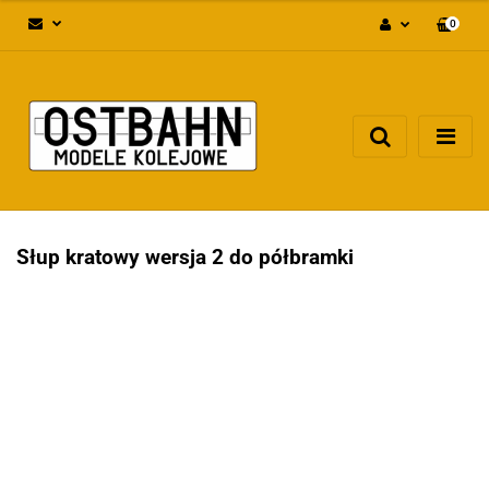
0
Zaloguj się
Załóż konto
Dodaj zgłoszenie
Zgody cookies
Słup kratowy wersja 2 do półbramki