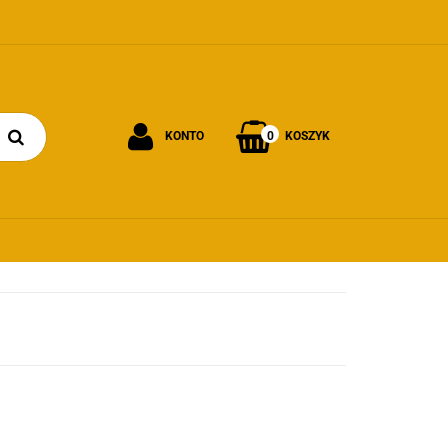
0
KONTO
KOSZYK
Zaloguj się
Załóż konto
Dodaj zgłoszenie
Zgody cookies