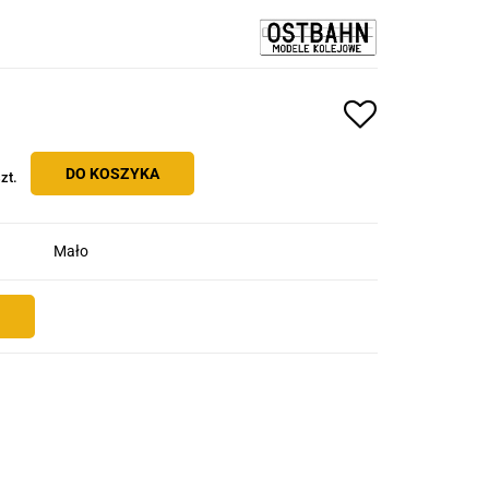
DO KOSZYKA
zt.
Mało
E