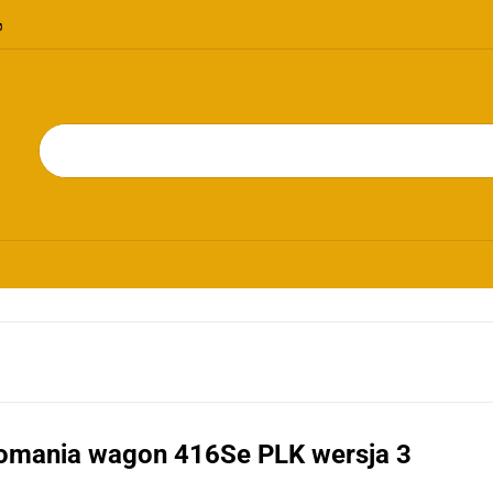
OMOCJE
NOWOŚCI
BESTSELLERY
BLOG
KONTAKT
RIE
PROMOCJE
NOWOŚCI
BESTSELLERY
BLOG
KONTAKT
omania wagon 416Se PLK wersja 3