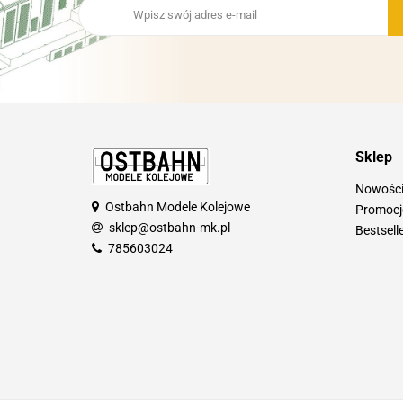
Sklep
Nowośc
Ostbahn Modele Kolejowe
Promocj
sklep@ostbahn-mk.pl
Bestsell
785603024