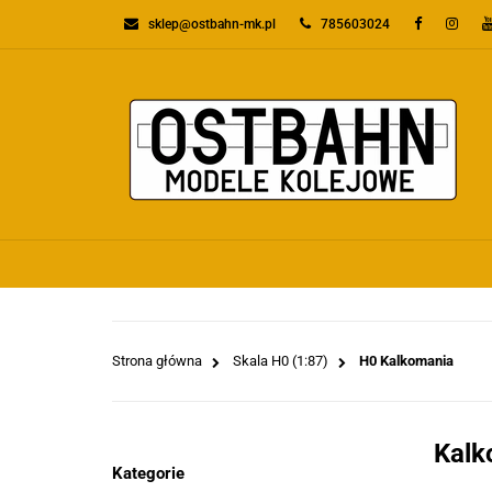
sklep@ostbahn-mk.pl
785603024
KATEGORIE
PR
WSZYSTKIE KATEGORIE
KATEGO
Strona główna
Skala H0 (1:87)
H0 Kalkomania
Kalk
Kategorie