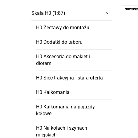
NOWOŚĆ
Skala H0 (1:87)
H0 Zestawy do montażu
H0 Dodatki do taboru
H0 Akcesoria do makiet i
dioram
H0 Sieć trakcyjna - stara oferta
H0 Kalkomania
H0 Kalkomania na pojazdy
kołowe
H0 Na kołach i szynach
miejskich