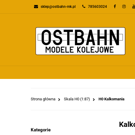
sklep@ostbahn-mk.pl
785603024
KATEGORIE
PR
WSZYSTKIE KATEGORIE
KATEGO
Strona główna
Skala H0 (1:87)
H0 Kalkomania
Kalk
Kategorie