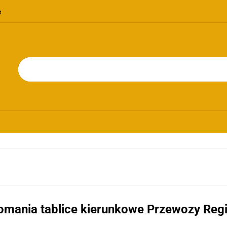
OMOCJE
NOWOŚCI
BESTSELLERY
BLOG
KONTAKT
RIE
PROMOCJE
NOWOŚCI
BESTSELLERY
BLOG
KONTAKT
omania tablice kierunkowe Przewozy Reg