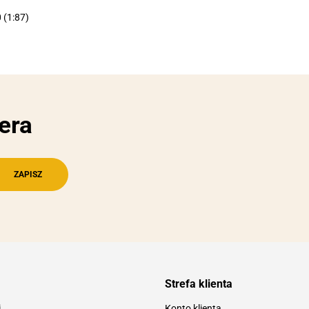
 (1:87)
era
Strefa klienta
i
Konto klienta