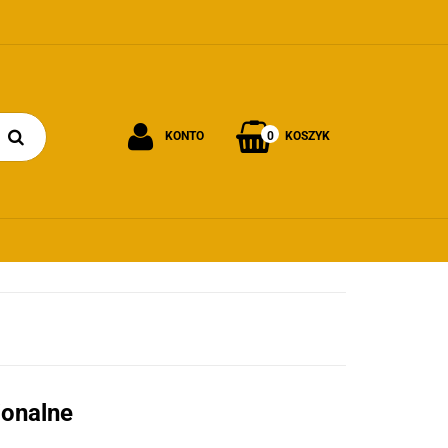
0
KONTO
KOSZYK
Zaloguj się
Załóż konto
Dodaj zgłoszenie
Zgody cookies
ionalne