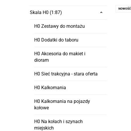
NOWOŚĆ
Skala H0 (1:87)
H0 Zestawy do montażu
H0 Dodatki do taboru
H0 Akcesoria do makiet i
dioram
H0 Sieć trakcyjna - stara oferta
H0 Kalkomania
H0 Kalkomania na pojazdy
kołowe
H0 Na kołach i szynach
miejskich