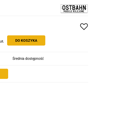
DO KOSZYKA
zt.
Średnia dostępność
E