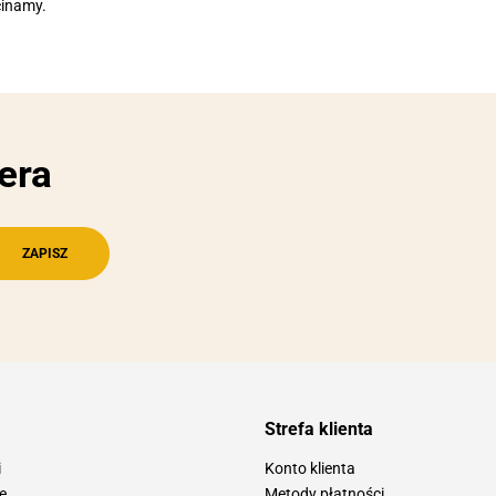
cinamy.
era
Strefa klienta
i
Konto klienta
e
Metody płatności