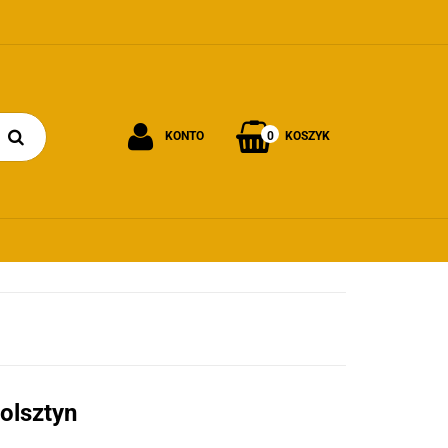
0
KONTO
KOSZYK
Zaloguj się
Załóż konto
Dodaj zgłoszenie
Zgody cookies
olsztyn