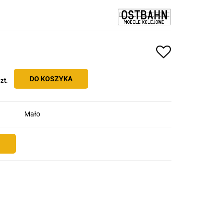
DO KOSZYKA
zt.
Mało
E