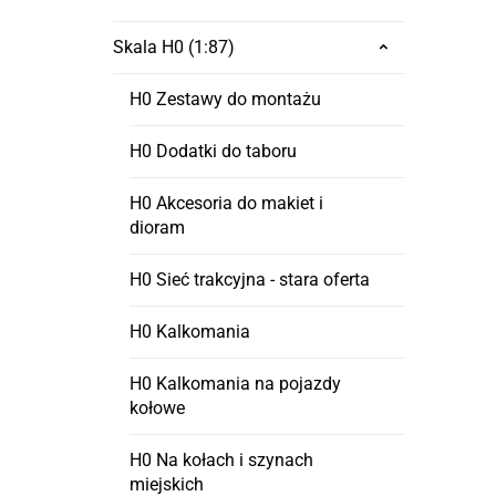
Skala H0 (1:87)
H0 Zestawy do montażu
H0 Dodatki do taboru
H0 Akcesoria do makiet i
dioram
H0 Sieć trakcyjna - stara oferta
H0 Kalkomania
H0 Kalkomania na pojazdy
kołowe
H0 Na kołach i szynach
miejskich