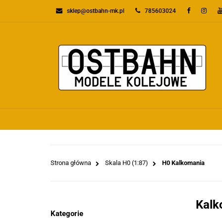
sklep@ostbahn-mk.pl
785603024
KATEGORIE
PR
WSZYSTKIE KATEGORIE
KATEGO
Strona główna
Skala H0 (1:87)
H0 Kalkomania
Kalk
Kategorie