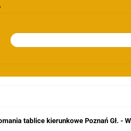
OMOCJE
NOWOŚCI
BESTSELLERY
BLOG
KONTAKT
RIE
PROMOCJE
NOWOŚCI
BESTSELLERY
BLOG
KONTAKT
omania tablice kierunkowe Poznań Gł. - W