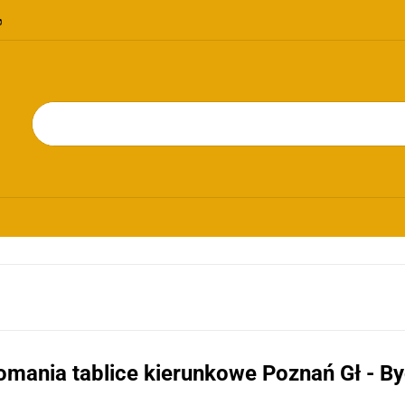
OMOCJE
NOWOŚCI
BESTSELLERY
BLOG
KONTAKT
RIE
PROMOCJE
NOWOŚCI
BESTSELLERY
BLOG
KONTAKT
omania tablice kierunkowe Poznań Gł - B