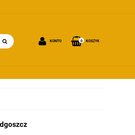
0
KONTO
KOSZYK
Zaloguj się
Załóż konto
Dodaj zgłoszenie
Zgody cookies
ydgoszcz