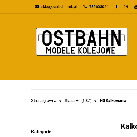
sklep@ostbahn-mk.pl
785603024
KATEGORIE
PR
WSZYSTKIE KATEGORIE
KATEGO
Strona główna
Skala H0 (1:87)
H0 Kalkomania
Kalk
Kategorie