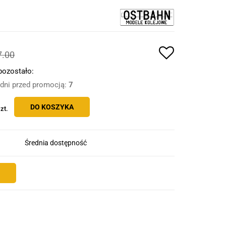
7.00
pozostało:
 dni przed promocją:
7
DO KOSZYKA
zt.
Średnia dostępność
E