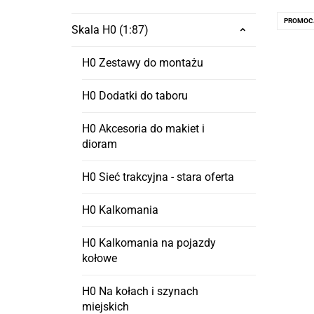
PROMOC
Skala H0 (1:87)
H0 Zestawy do montażu
H0 Dodatki do taboru
H0 Akcesoria do makiet i
dioram
H0 Sieć trakcyjna - stara oferta
H0 Kalkomania
H0 Kalkomania na pojazdy
kołowe
H0 Na kołach i szynach
miejskich