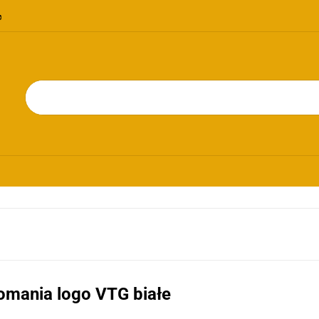
OMOCJE
NOWOŚCI
BESTSELLERY
BLOG
KONTAKT
RIE
PROMOCJE
NOWOŚCI
BESTSELLERY
BLOG
KONTAKT
omania logo VTG białe