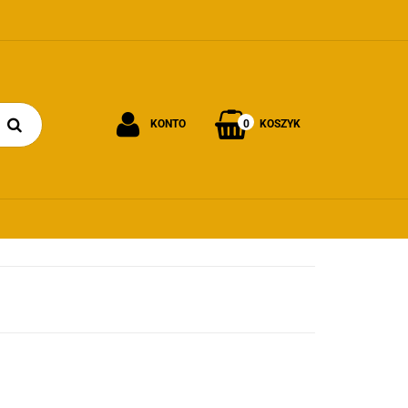
0
KONTO
KOSZYK
Zaloguj się
Załóż konto
Dodaj zgłoszenie
Zgody cookies