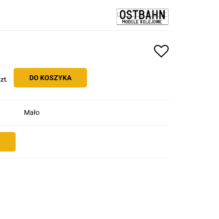
DO KOSZYKA
zt.
Mało
E