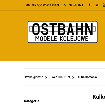
sklep@ostbahn-mk.pl
785603024
KATEGORIE
PR
WSZYSTKIE KATEGORIE
KATEGO
Strona główna
Skala H0 (1:87)
H0 Kalkomania
Kalk
Kategorie