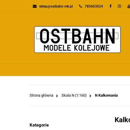
sklep@ostbahn-mk.pl
785603024
KATEGORIE
PR
WSZYSTKIE KATEGORIE
KATEGO
Strona główna
Skala N (1:160)
N Kalkomania
Kalk
Kategorie