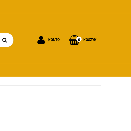
0
KONTO
KOSZYK
Zaloguj się
Załóż konto
Dodaj zgłoszenie
Zgody cookies