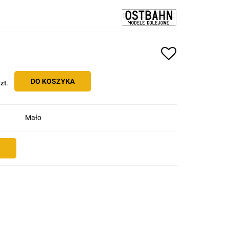
DO KOSZYKA
zt.
Mało
E