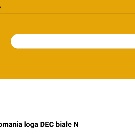
OMOCJE
NOWOŚCI
BESTSELLERY
BLOG
KONTAKT
RIE
PROMOCJE
NOWOŚCI
BESTSELLERY
BLOG
KONTAKT
omania loga DEC białe N