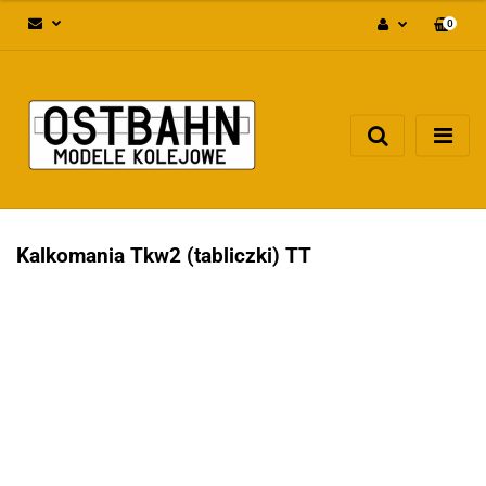
0
Zaloguj się
Załóż konto
Dodaj zgłoszenie
Zgody cookies
Kalkomania Tkw2 (tabliczki) TT