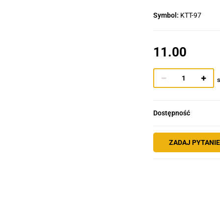
Symbol:
KTT-97
11.00
s
Dostępność
ZADAJ PYTANI