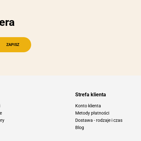
era
Strefa klienta
i
Konto klienta
e
Metody płatności
ery
Dostawa - rodzaje i czas
Blog