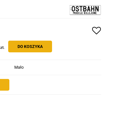
DO KOSZYKA
zt.
Mało
E