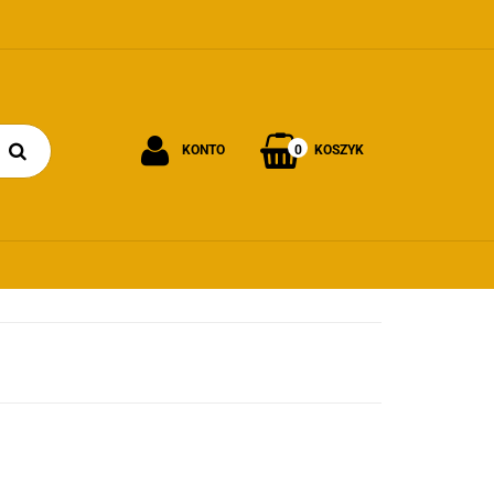
0
KONTO
KOSZYK
Zaloguj się
Załóż konto
Dodaj zgłoszenie
Zgody cookies