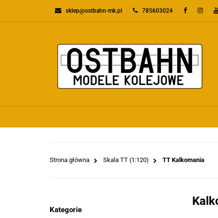
sklep@ostbahn-mk.pl
785603024
KATEGORIE
PR
WSZYSTKIE KATEGORIE
KATEGO
Strona główna
Skala TT (1:120)
TT Kalkomania
Kalk
Kategorie