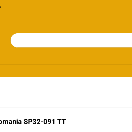
OMOCJE
NOWOŚCI
BESTSELLERY
BLOG
KONTAKT
RIE
PROMOCJE
NOWOŚCI
BESTSELLERY
BLOG
KONTAKT
omania SP32-091 TT