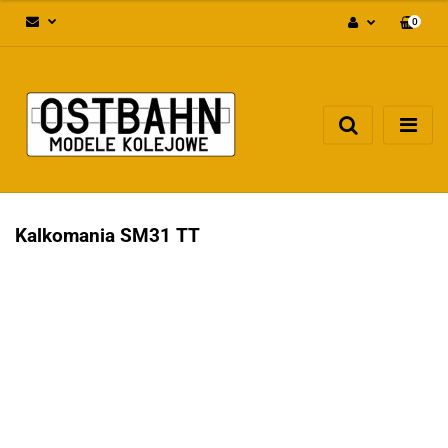
0
Zaloguj się
Załóż konto
Dodaj zgłoszenie
Zgody cookies
Kalkomania SM31 TT