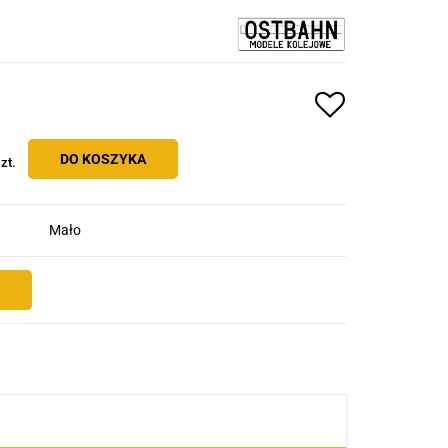
DO KOSZYKA
zt.
Mało
E