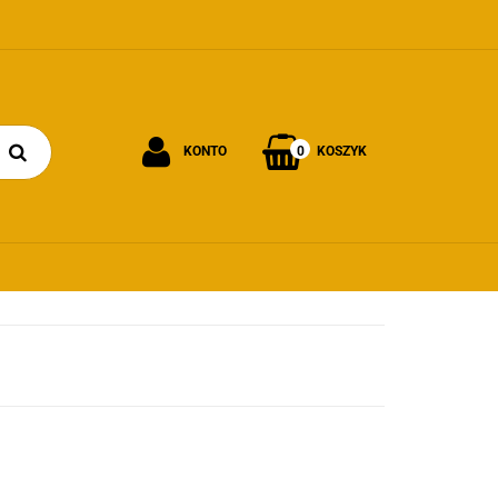
0
KONTO
KOSZYK
Zaloguj się
Załóż konto
Dodaj zgłoszenie
Zgody cookies