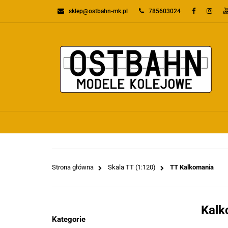
sklep@ostbahn-mk.pl
785603024
KATEGORIE
PR
WSZYSTKIE KATEGORIE
KATEGO
Strona główna
Skala TT (1:120)
TT Kalkomania
Kalk
Kategorie