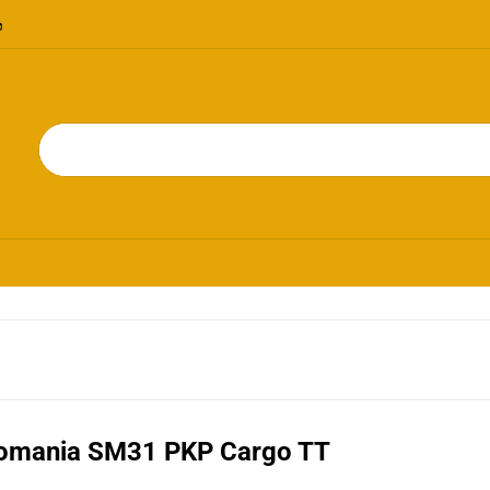
OMOCJE
NOWOŚCI
BESTSELLERY
BLOG
KONTAKT
RIE
PROMOCJE
NOWOŚCI
BESTSELLERY
BLOG
KONTAKT
omania SM31 PKP Cargo TT