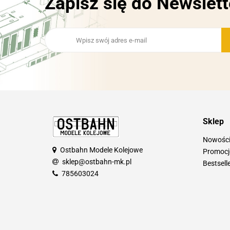
Zapisz się do Newslett
Sklep
Nowośc
Ostbahn Modele Kolejowe
Promocj
sklep@ostbahn-mk.pl
Bestsell
785603024