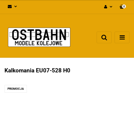
0
Zaloguj się
Załóż konto
Dodaj zgłoszenie
Zgody cookies
Kalkomania EU07-528 H0
PROMOCJA