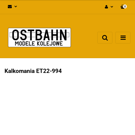
0
Zaloguj się
Załóż konto
Dodaj zgłoszenie
Zgody cookies
Kalkomania ET22-994