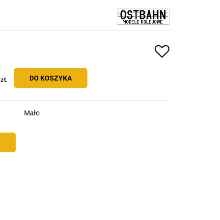
DO KOSZYKA
zt.
Mało
E