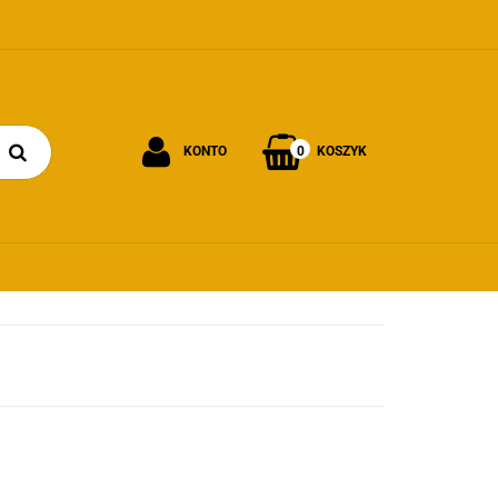
0
KONTO
KOSZYK
Zaloguj się
Załóż konto
Dodaj zgłoszenie
Zgody cookies