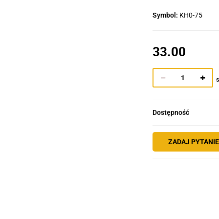
Symbol:
KH0-75
33.00
s
Dostępność
ZADAJ PYTANI