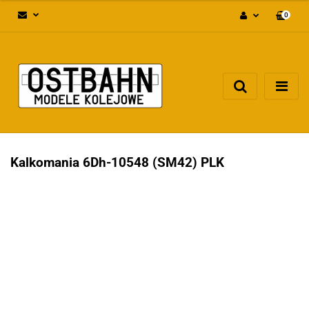
0
Zaloguj się
Załóż konto
Dodaj zgłoszenie
Zgody cookies
Kalkomania 6Dh-10548 (SM42) PLK