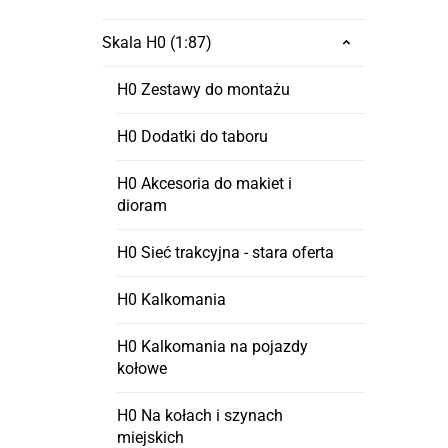
Skala H0 (1:87)
H0 Zestawy do montażu
H0 Dodatki do taboru
H0 Akcesoria do makiet i
dioram
H0 Sieć trakcyjna - stara oferta
H0 Kalkomania
H0 Kalkomania na pojazdy
kołowe
H0 Na kołach i szynach
miejskich