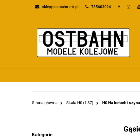
sklep@ostbahn-mk.pl
785603024
KATEGORIE
PR
WSZYSTKIE KATEGORIE
KATEGO
Strona główna
Skala H0 (1:87)
H0 Na kołach i szyna
Gąsi
Kategorie