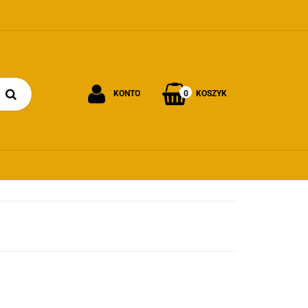
0
KONTO
KOSZYK
Zaloguj się
Załóż konto
Dodaj zgłoszenie
Zgody cookies