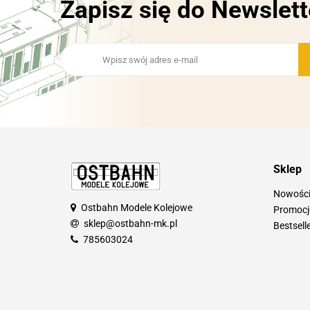
Zapisz się do Newslett
Sklep
Nowośc
Ostbahn Modele Kolejowe
Promocj
sklep@ostbahn-mk.pl
Bestsell
785603024