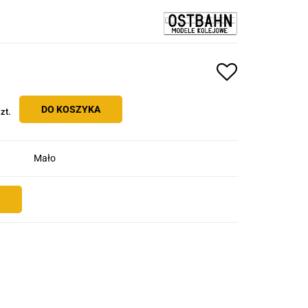
DO KOSZYKA
zt.
Mało
E