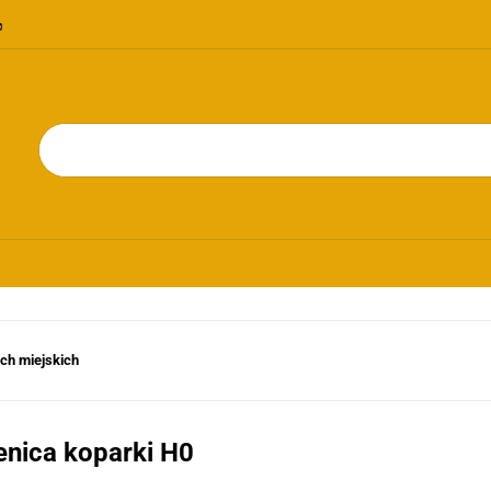
OMOCJE
NOWOŚCI
BESTSELLERY
BLOG
KONTAKT
RIE
PROMOCJE
NOWOŚCI
BESTSELLERY
BLOG
KONTAKT
ch miejskich
enica koparki H0