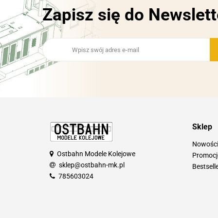
Zapisz się do Newslett
Sklep
Nowośc
Ostbahn Modele Kolejowe
Promocj
sklep@ostbahn-mk.pl
Bestsell
785603024