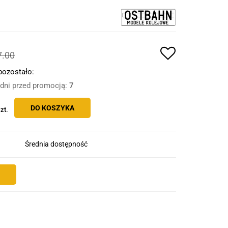
7.00
pozostało:
 dni przed promocją:
7
DO KOSZYKA
zt.
Średnia dostępność
E