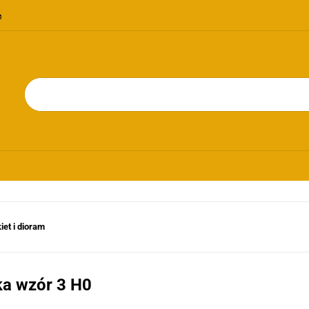
OMOCJE
NOWOŚCI
BESTSELLERY
BLOG
KONTAKT
RIE
PROMOCJE
NOWOŚCI
BESTSELLERY
BLOG
KONTAKT
et i dioram
ka wzór 3 H0