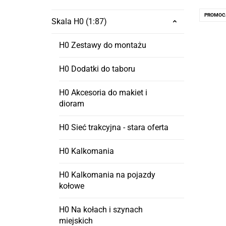
PROMOC
Skala H0 (1:87)
H0 Zestawy do montażu
H0 Dodatki do taboru
H0 Akcesoria do makiet i
dioram
H0 Sieć trakcyjna - stara oferta
H0 Kalkomania
H0 Kalkomania na pojazdy
kołowe
H0 Na kołach i szynach
miejskich