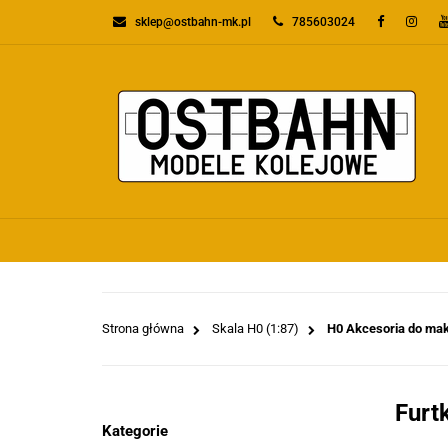
sklep@ostbahn-mk.pl
785603024
KATEGORIE
PR
WSZYSTKIE KATEGORIE
KATEGO
Strona główna
Skala H0 (1:87)
H0 Akcesoria do maki
Furt
Kategorie