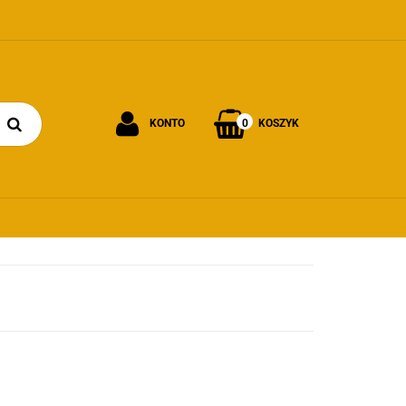
0
KONTO
KOSZYK
Zaloguj się
Załóż konto
Dodaj zgłoszenie
Zgody cookies