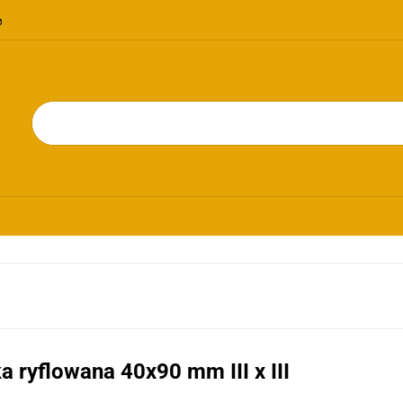
OMOCJE
NOWOŚCI
BESTSELLERY
BLOG
KONTAKT
RIE
PROMOCJE
NOWOŚCI
BESTSELLERY
BLOG
KONTAKT
ka ryflowana 40x90 mm III x III