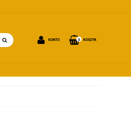
0
KONTO
KOSZYK
Zaloguj się
Załóż konto
Dodaj zgłoszenie
Zgody cookies