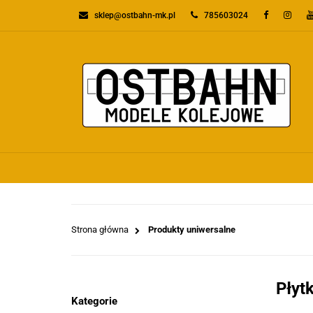
sklep@ostbahn-mk.pl
785603024
KATEGORIE
PR
WSZYSTKIE KATEGORIE
KATEGO
Strona główna
Produkty uniwersalne
Płyt
Kategorie