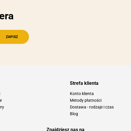
era
Strefa klienta
i
Konto klienta
e
Metody płatności
ery
Dostawa - rodzaje i czas
Blog
Znajdziesz nas na