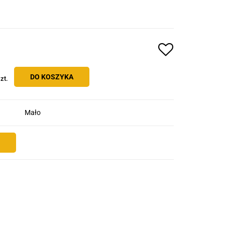
DO KOSZYKA
zt.
Mało
E